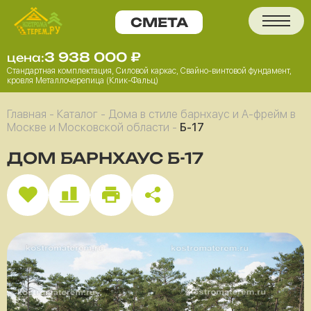
3 938 000
₽
цена:
Стандартная комплектация, Силовой каркас, Свайно-винтовой фундамент,
кровля Металлочерепица (Клик-Фальц)
Главная
-
Каталог
-
Дома в стиле барнхаус и А-фрейм в
Москве и Московской области
-
Б-17
ДОМ БАРНХАУС Б-17