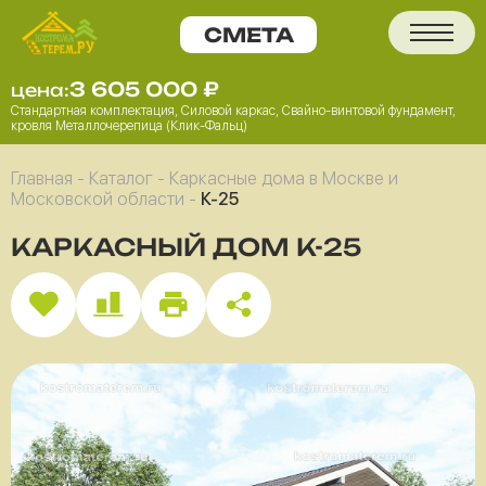
3 605 000
₽
цена:
Стандартная комплектация, Силовой каркас, Свайно-винтовой фундамент,
кровля Металлочерепица (Клик-Фальц)
Главная
-
Каталог
-
Каркасные дома в Москве и
Московской области
-
К-25
КАРКАСНЫЙ ДОМ К-25