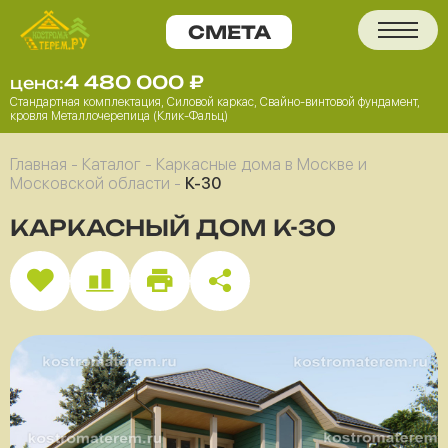
4 480 000
₽
цена:
Стандартная комплектация, Силовой каркас, Свайно-винтовой фундамент,
кровля Металлочерепица (Клик-Фальц)
Главная
-
Каталог
-
Каркасные дома в Москве и
Московской области
-
К-30
КАРКАСНЫЙ ДОМ К-30