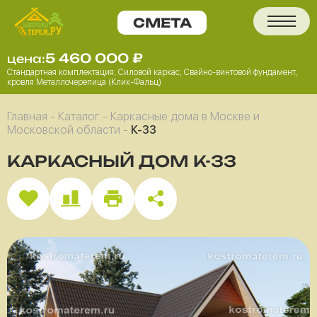
5 460 000
₽
цена:
Стандартная комплектация, Силовой каркас, Свайно-винтовой фундамент,
кровля Металлочерепица (Клик-Фальц)
Главная
-
Каталог
-
Каркасные дома в Москве и
Московской области
-
К-33
КАРКАСНЫЙ ДОМ К-33