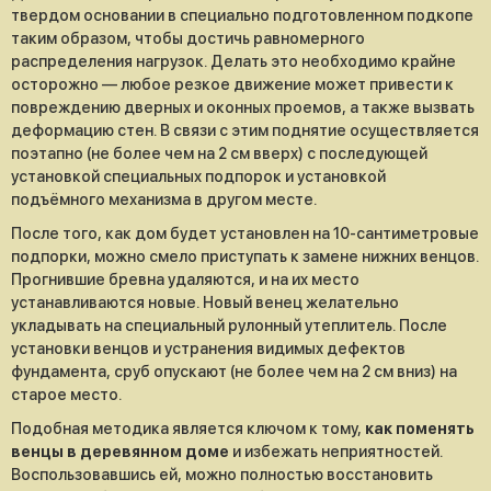
твердом основании в специально подготовленном подкопе
таким образом, чтобы достичь равномерного
распределения нагрузок. Делать это необходимо крайне
осторожно — любое резкое движение может привести к
повреждению дверных и оконных проемов, а также вызвать
деформацию стен. В связи с этим поднятие осуществляется
поэтапно (не более чем на 2 см вверх) с последующей
установкой специальных подпорок и установкой
подъёмного механизма в другом месте.
После того, как дом будет установлен на 10-сантиметровые
подпорки, можно смело приступать к замене нижних венцов.
Прогнившие бревна удаляются, и на их место
устанавливаются новые. Новый венец желательно
укладывать на специальный рулонный утеплитель. После
установки венцов и устранения видимых дефектов
фундамента, сруб опускают (не более чем на 2 см вниз) на
старое место.
Подобная методика является ключом к тому,
как поменять
венцы в деревянном доме
и избежать неприятностей.
Воспользовавшись ей, можно полностью восстановить